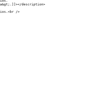
ios.

a&gt;.]]></description>

ios.<br />
