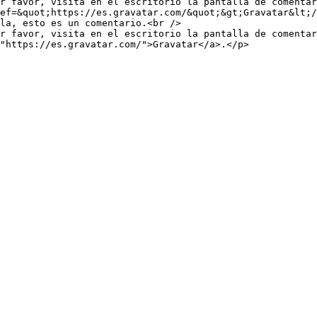
r favor, visita en el escritorio la pantalla de comentar
ef=&quot;https://es.gravatar.com/&quot;&gt;Gravatar&lt;/
r favor, visita en el escritorio la pantalla de comentar
"https://es.gravatar.com/">Gravatar</a>.</p>
