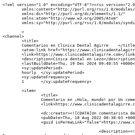
<?xml version="1.0" encoding="UTF-8"?><rss version="2.0
	xmlns:content="http://purl.org/rss/1.0/modules/content/"

	xmlns:dc="http://purl.org/dc/elements/1.1/"

	xmlns:atom="http://www.w3.org/2005/Atom"

	xmlns:sy="http://purl.org/rss/1.0/modules/syndication/"

	>

<channel>

	<title>

	Comentarios en Clínica Dental Agirre	</title>

	<atom:link href="https://www.clinicadentalagirre.com/comments/feed/" rel="self" type="application/rss+xml" />

	<link>https://www.clinicadentalagirre.com</link>

	<description>Cínica dental en Lezo</description>

	<lastBuildDate>Thu, 19 Dec 2024 09:40:55 +0000</lastBuildDate>

	<sy:updatePeriod>

	hourly	</sy:updatePeriod>

	<sy:updateFrequency>

	1	</sy:updateFrequency>

	<item>

		<title>

		Comentario en ¡Hola, mundo! por Un comentarista de WordPress		</title>

		<link>https://www.clinicadentalagirre.com/hola-mundo/#comment-1</link>

		<dc:creator><![CDATA[Un comentarista de WordPress]]></dc:creator>

		<pubDate>Thu, 18 Aug 2022 08:38:03 +0000</pubDate>

		<guid isPermaLink="false">https://www.clinicadentalagirre.com/?p=1#comment-1</guid>

					<description><![CDATA[Hola, esto es un comentario.
