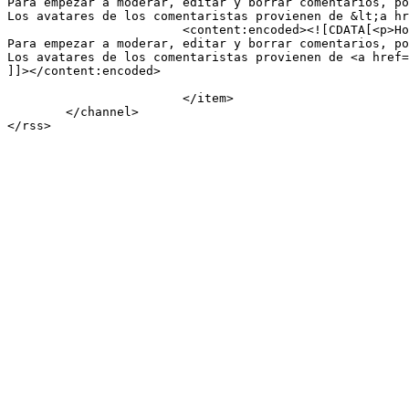
Para empezar a moderar, editar y borrar comentarios, po
Los avatares de los comentaristas provienen de &lt;a hr
			<content:encoded><![CDATA[<p>Hola, esto es un comentario.<br />

Para empezar a moderar, editar y borrar comentarios, po
Los avatares de los comentaristas provienen de <a href=
]]></content:encoded>

			</item>

	</channel>
